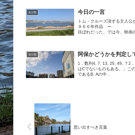
今日の一言
未分類
トム・クルーズ演ずる主人公
９６６年作品 ー You
目ぼれだった。では今、映画の
阿保かどうかを判定し
未分類
1．数列4, 7, 13, 25, 49,
はCでないものもある。」この
であるB. Aの中...
思い出すべき言葉