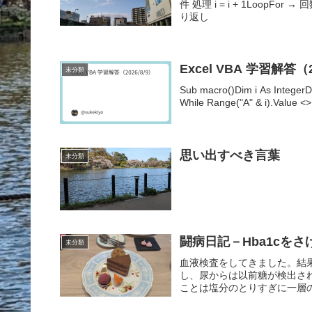
件 処理 i = i + 1Loop
り返し
Excel VBA 学習解答（2
未分類
Sub macro()Dim i As Integer
While Range("A" & i).Value <> "
思い出すべき言葉
未分類
闘病日記－Hba1cをさげろ
未分類
血液検査をしてきました。結果は
し、尿からは以前糖が検出さ
ことは塩分のとりすぎに一層の