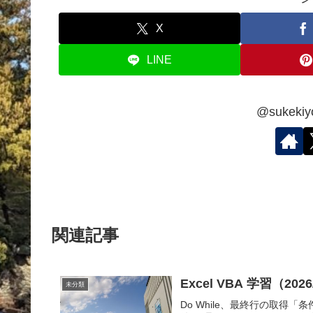
X
LINE
@sukek
関連記事
Excel VBA 学習（202
未分類
Do While、最終行の取得「条