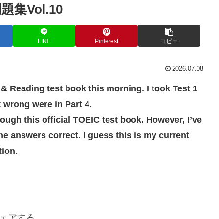
問題集Vol.10
LINE
Pinterest
コピー
2026.07.08
g & Reading test book this morning. I took Test 1
 wrong were in Part 4.
ough this official TOEIC test book. However, I’ve
he answers correct. I guess this is my current
tion.
ェアする