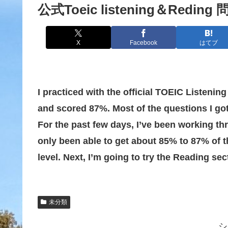
公式Toeic listening＆Reding 
X
Facebook
はてブ
I practiced with the official TOEIC Listenin
and scored 87%. Most of the questions I got
For the past few days, I’ve been working thr
only been able to get about 85% to 87% of t
level. Next, I’m going to try the Reading sec
未分類
シ