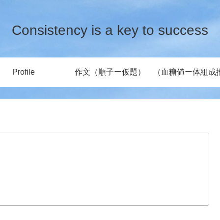
Consistency is a key to success
Profile
作文（順子ー仮題）